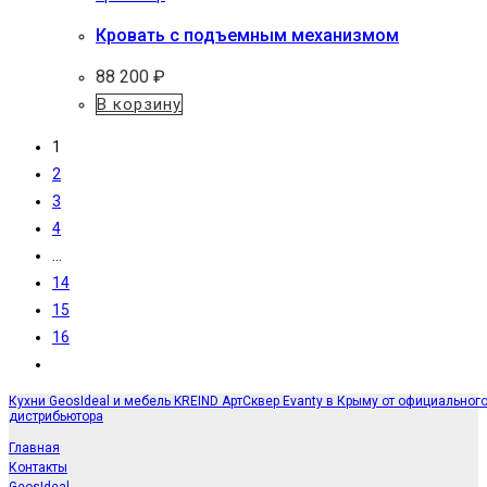
Кровать с подъемным механизмом
88 200
₽
В корзину
1
2
3
4
…
14
15
16
Кухни GeosIdeal и мебель KREIND АртСквер Evanty в Крыму от официальног
дистрибьютора
Главная
Контакты
GeosIdeal