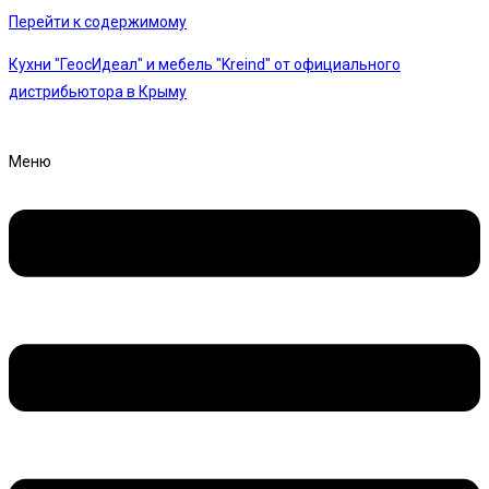
Перейти к содержимому
Кухни "ГеосИдеал" и мебель "Kreind" от официального
дистрибьютора в Крыму
Меню