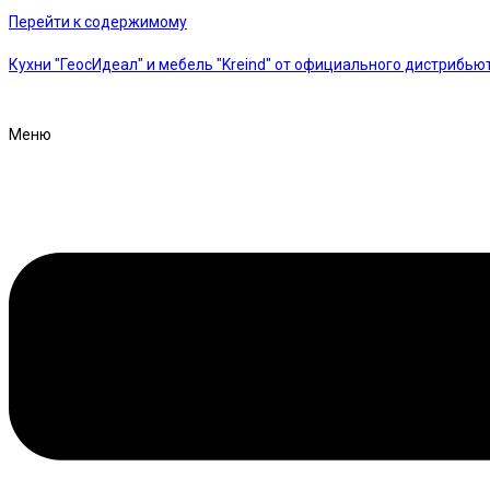
Перейти к содержимому
Кухни "ГеосИдеал" и мебель "Kreind" от официального дистрибью
Меню