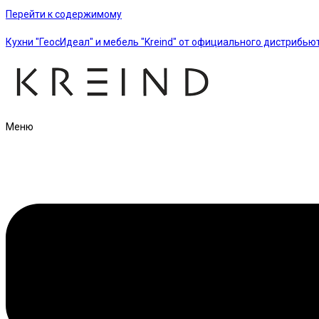
Перейти к содержимому
Кухни "ГеосИдеал" и мебель "Kreind" от официального дистрибью
Меню