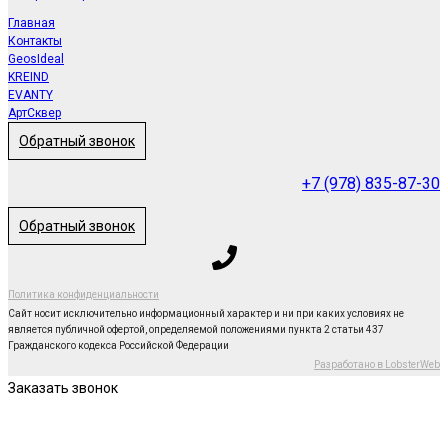
Главная
Контакты
GeosIdeal
KREIND
EVANTY
АртСквер
Обратный звонок
+7 (978) 835-87-30
Обратный звонок
Политика конфиденциальности
Сайт носит исключительно информационный характер и ни при каких условиях не
является публичной офертой, определяемой положениями пункта 2 статьи 437
Гражданского кодекса Российской Федерации
Разработано в LobsterWeb
Заказать звонок