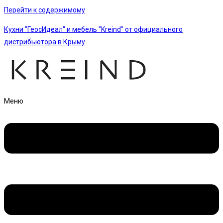
Перейти к содержимому
Кухни "ГеосИдеал" и мебель "Kreind" от официального
дистрибьютора в Крыму
Меню