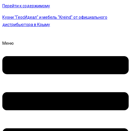
Перейти к содержимому
Кухни "ГеосИдеал" и мебель "Kreind" от официального
дистрибьютора в Крыму
Меню