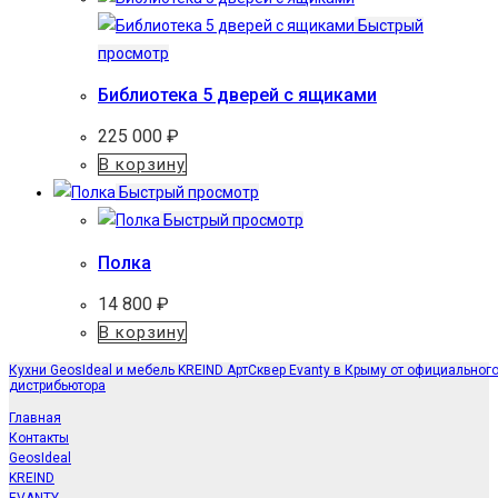
Быстрый
просмотр
Библиотека 5 дверей с ящиками
225 000
₽
В корзину
Быстрый просмотр
Быстрый просмотр
Полка
14 800
₽
В корзину
Кухни GeosIdeal и мебель KREIND АртСквер Evanty в Крыму от официальног
дистрибьютора
Главная
Контакты
GeosIdeal
KREIND
EVANTY