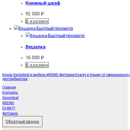
Книжный шкаф
92 500
₽
В корзину
Быстрый просмотр
Быстрый просмотр
Вешалка
16 000
₽
В корзину
Кухни GeosIdeal и мебель KREIND АртСквер Evanty в Крыму от официальног
дистрибьютора
Главная
Контакты
GeosIdeal
KREIND
EVANTY
АртСквер
Обратный звонок