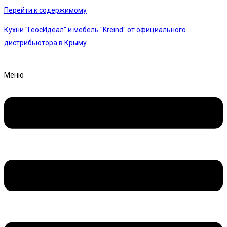
Перейти к содержимому
Кухни "ГеосИдеал" и мебель "Kreind" от официального
дистрибьютора в Крыму
Меню