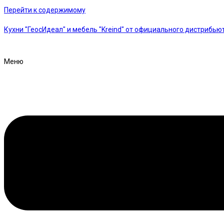
Перейти к содержимому
Кухни "ГеосИдеал" и мебель "Kreind" от официального дистрибью
Меню