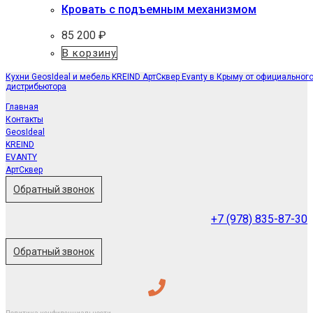
Кровать с подъемным механизмом
85 200
₽
В корзину
Кухни GeosIdeal и мебель KREIND АртСквер Evanty в Крыму от официальног
дистрибьютора
Главная
Контакты
GeosIdeal
KREIND
EVANTY
АртСквер
Обратный звонок
+7 (978) 835-87-30
Обратный звонок