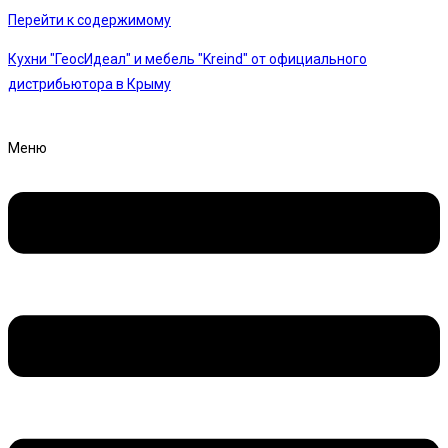
Перейти к содержимому
Кухни "ГеосИдеал" и мебель "Kreind" от официального
дистрибьютора в Крыму
Меню