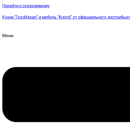
Перейти к содержимому
Кухни "ГеосИдеал" и мебель "Kreind" от официального дистрибью
Меню