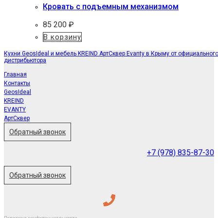
Кровать с подъемным механизмом
85 200
₽
В корзину
Кухни GeosIdeal и мебель KREIND АртСквер Evanty в Крыму от официальног
дистрибьютора
Главная
Контакты
GeosIdeal
KREIND
EVANTY
АртСквер
Обратный звонок
+7 (978) 835-87-30
Обратный звонок