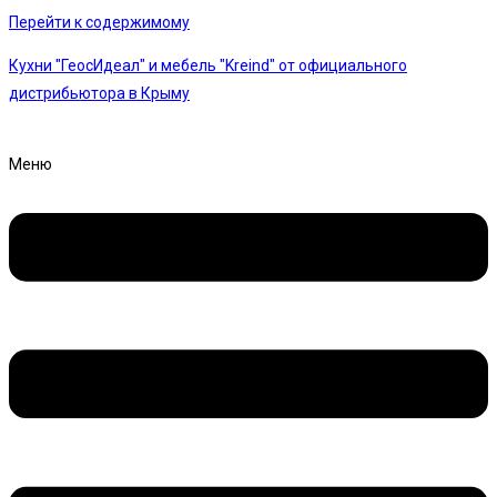
Перейти к содержимому
Кухни "ГеосИдеал" и мебель "Kreind" от официального
дистрибьютора в Крыму
Меню