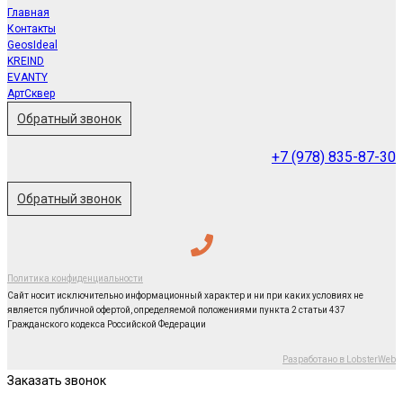
Главная
Контакты
GeosIdeal
KREIND
EVANTY
АртСквер
Обратный звонок
+7 (978) 835-87-30
Обратный звонок
Политика конфиденциальности
Сайт носит исключительно информационный характер и ни при каких условиях не
является публичной офертой, определяемой положениями пункта 2 статьи 437
Гражданского кодекса Российской Федерации
Разработано в LobsterWeb
Заказать звонок