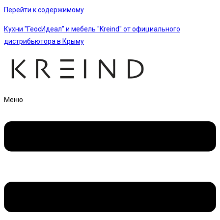
Перейти к содержимому
Кухни "ГеосИдеал" и мебель "Kreind" от официального
дистрибьютора в Крыму
Меню