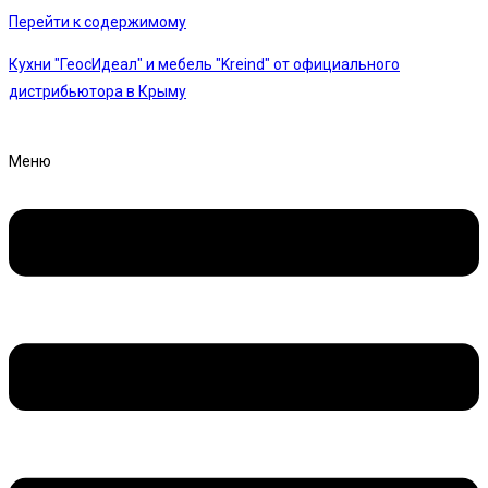
Перейти к содержимому
Кухни "ГеосИдеал" и мебель "Kreind" от официального
дистрибьютора в Крыму
Меню