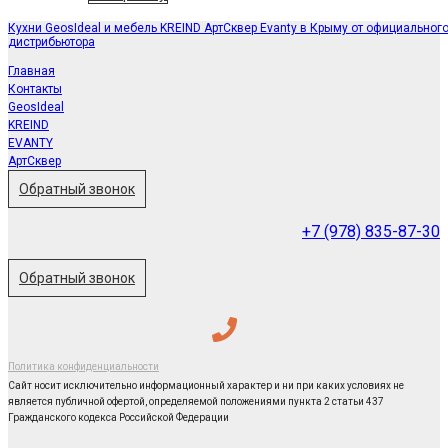
Кухни GeosIdeal и мебель KREIND АртСквер Evanty в Крыму от официальног
дистрибьютора
Главная
Контакты
GeosIdeal
KREIND
EVANTY
АртСквер
Обратный звонок
+7 (978) 835-87-30
Обратный звонок
Политика конфиденциальности
Сайт носит исключительно информационный характер и ни при каких условиях не
является публичной офертой, определяемой положениями пункта 2 статьи 437
Гражданского кодекса Российской Федерации