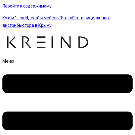
Перейти к содержимому
Кухни "ГеосИдеал" и мебель "Kreind" от официального
дистрибьютора в Крыму
Меню