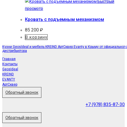
Быстрый
просмотр
Кровать с подъемным механизмом
85 200
₽
В корзину
Кухни GeosIdeal и мебель KREIND АртСквер Evanty в Крыму от официальног
дистрибьютора
Главная
Контакты
GeosIdeal
KREIND
EVANTY
АртСквер
Обратный звонок
+7 (978) 835-87-30
Обратный звонок