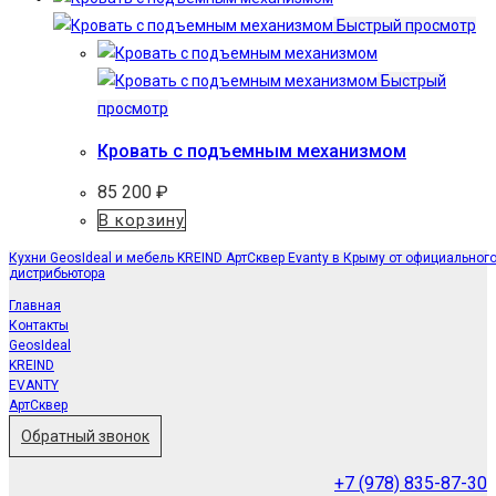
Быстрый просмотр
Быстрый
просмотр
Кровать с подъемным механизмом
85 200
₽
В корзину
Кухни GeosIdeal и мебель KREIND АртСквер Evanty в Крыму от официальног
дистрибьютора
Главная
Контакты
GeosIdeal
KREIND
EVANTY
АртСквер
Обратный звонок
+7 (978) 835-87-30