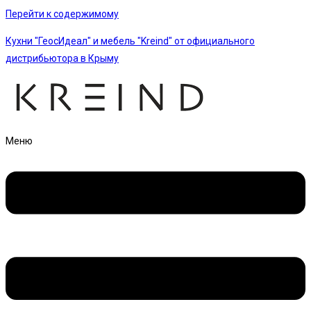
Перейти к содержимому
Кухни "ГеосИдеал" и мебель "Kreind" от официального
дистрибьютора в Крыму
Меню