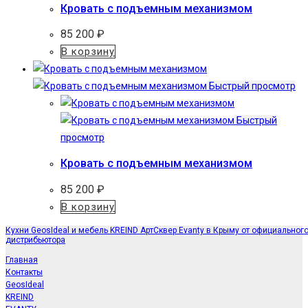
Кровать с подъемным механизмом
85 200
₽
В корзину
Быстрый просмотр
Быстрый
просмотр
Кровать с подъемным механизмом
85 200
₽
В корзину
Кухни GeosIdeal и мебель KREIND АртСквер Evanty в Крыму от официальног
дистрибьютора
Главная
Контакты
GeosIdeal
KREIND