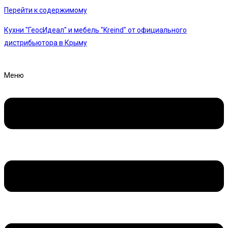
Перейти к содержимому
Кухни "ГеосИдеал" и мебель "Kreind" от официального
дистрибьютора в Крыму
Меню