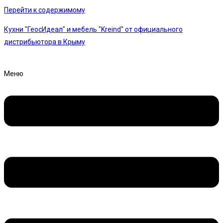
Перейти к содержимому
Кухни "ГеосИдеал" и мебель "Kreind" от официального
дистрибьютора в Крыму
Меню