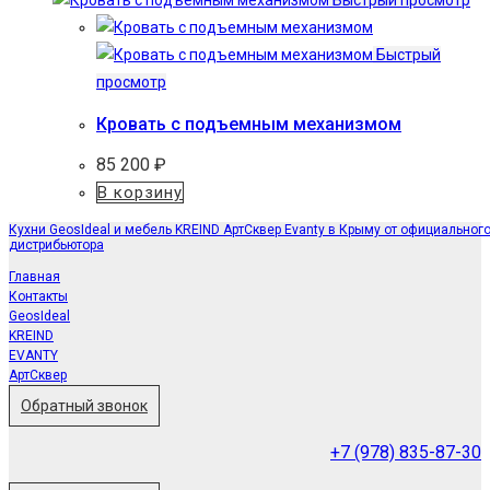
Быстрый просмотр
Быстрый
просмотр
Кровать с подъемным механизмом
85 200
₽
В корзину
Кухни GeosIdeal и мебель KREIND АртСквер Evanty в Крыму от официальног
дистрибьютора
Главная
Контакты
GeosIdeal
KREIND
EVANTY
АртСквер
Обратный звонок
+7 (978) 835-87-30