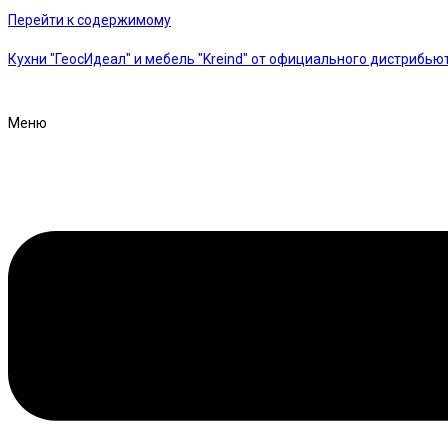
Перейти к содержимому
Кухни "ГеосИдеал" и мебель "Kreind" от официального дистрибью
Меню