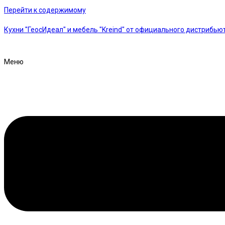
Перейти к содержимому
Кухни "ГеосИдеал" и мебель "Kreind" от официального дистрибью
Меню