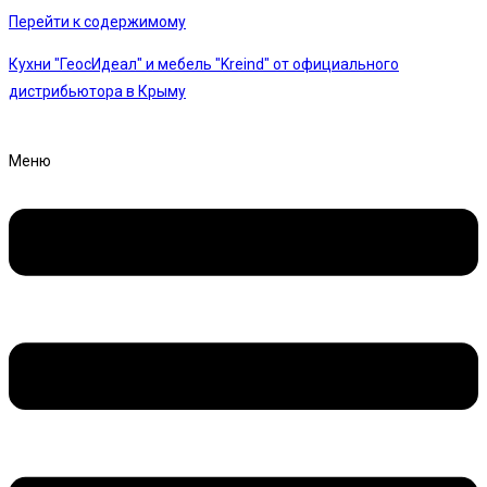
Перейти к содержимому
Кухни "ГеосИдеал" и мебель "Kreind" от официального
дистрибьютора в Крыму
Меню