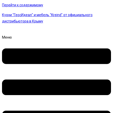
Перейти к содержимому
Кухни "ГеосИдеал" и мебель "Kreind" от официального
дистрибьютора в Крыму
Меню