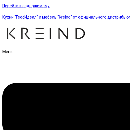
Перейти к содержимому
Кухни "ГеосИдеал" и мебель "Kreind" от официального дистрибью
Меню