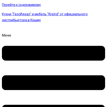
Перейти к содержимому
Кухни "ГеосИдеал" и мебель "Kreind" от официального
дистрибьютора в Крыму
Меню