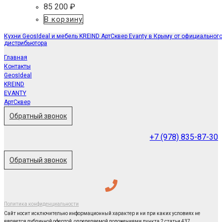
85 200
₽
В корзину
Кухни GeosIdeal и мебель KREIND АртСквер Evanty в Крыму от официальног
дистрибьютора
Главная
Контакты
GeosIdeal
KREIND
EVANTY
АртСквер
Обратный звонок
+7 (978) 835-87-30
Обратный звонок
Политика конфиденциальности
Сайт носит исключительно информационный характер и ни при каких условиях не
является публичной офертой, определяемой положениями пункта 2 статьи 437