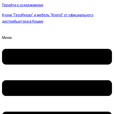
Перейти к содержимому
Кухни "ГеосИдеал" и мебель "Kreind" от официального
дистрибьютора в Крыму
Меню