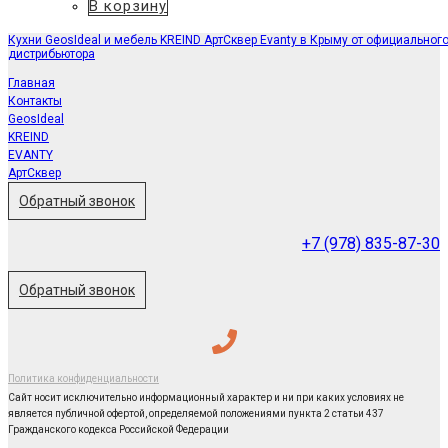
В корзину
Кухни GeosIdeal и мебель KREIND АртСквер Evanty в Крыму от официальног
дистрибьютора
Главная
Контакты
GeosIdeal
KREIND
EVANTY
АртСквер
Обратный звонок
+7 (978) 835-87-30
Обратный звонок
Политика конфиденциальности
Сайт носит исключительно информационный характер и ни при каких условиях не
является публичной офертой, определяемой положениями пункта 2 статьи 437
Гражданского кодекса Российской Федерации