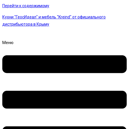
Перейти к содержимому
Кухни "ГеосИдеал" и мебель "Kreind" от официального
дистрибьютора в Крыму
Меню