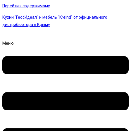
Перейти к содержимому
Кухни "ГеосИдеал" и мебель "Kreind" от официального
дистрибьютора в Крыму
Меню