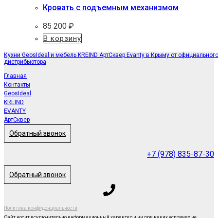
Кровать с подъемным механизмом
85 200
₽
В корзину
Кухни GeosIdeal и мебель KREIND АртСквер Evanty в Крыму от официальног
дистрибьютора
Главная
Контакты
GeosIdeal
KREIND
EVANTY
АртСквер
Обратный звонок
+7 (978) 835-87-30
Обратный звонок
Политика конфиденциальности
Сайт носит исключительно информационный характер и ни при каких условиях не