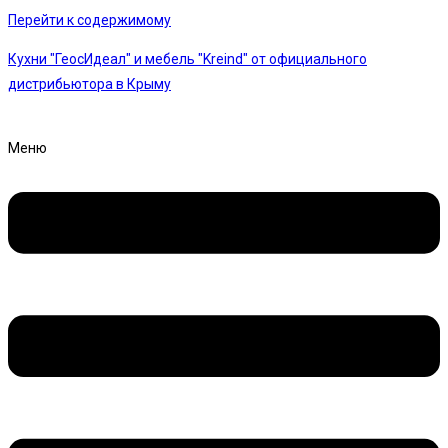
Перейти к содержимому
Кухни "ГеосИдеал" и мебель "Kreind" от официального
дистрибьютора в Крыму
Меню