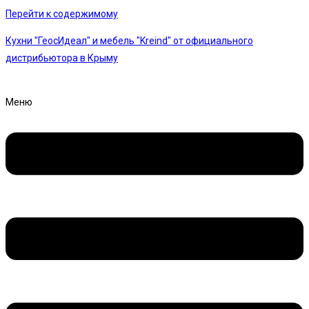
Перейти к содержимому
Кухни "ГеосИдеал" и мебель "Kreind" от официального
дистрибьютора в Крыму
Меню