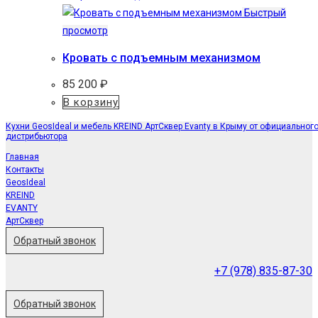
Быстрый
просмотр
Кровать с подъемным механизмом
85 200
₽
В корзину
Кухни GeosIdeal и мебель KREIND АртСквер Evanty в Крыму от официальног
дистрибьютора
Главная
Контакты
GeosIdeal
KREIND
EVANTY
АртСквер
Обратный звонок
+7 (978) 835-87-30
Обратный звонок