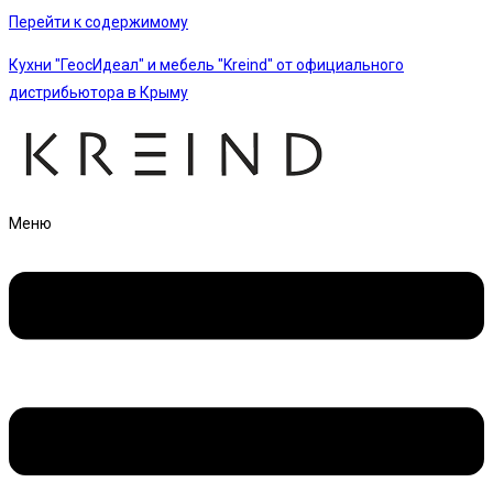
Перейти к содержимому
Кухни "ГеосИдеал" и мебель "Kreind" от официального
дистрибьютора в Крыму
Меню