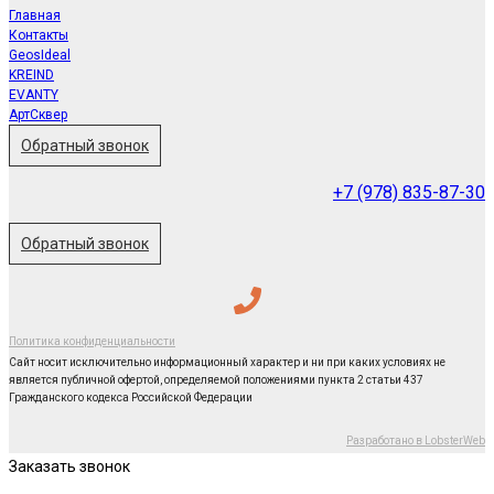
Главная
Контакты
GeosIdeal
KREIND
EVANTY
АртСквер
Обратный звонок
+7 (978) 835-87-30
Обратный звонок
Политика конфиденциальности
Сайт носит исключительно информационный характер и ни при каких условиях не
является публичной офертой, определяемой положениями пункта 2 статьи 437
Гражданского кодекса Российской Федерации
Разработано в LobsterWeb
Заказать звонок