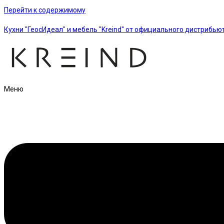
Перейти к содержимому
Кухни "ГеосИдеал" и мебель "Kreind" от официального дистрибью
Меню