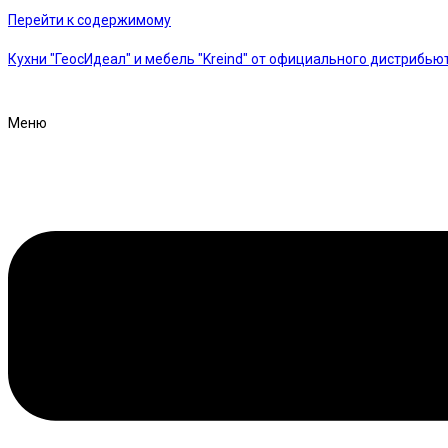
Перейти к содержимому
Кухни "ГеосИдеал" и мебель "Kreind" от официального дистрибью
Меню