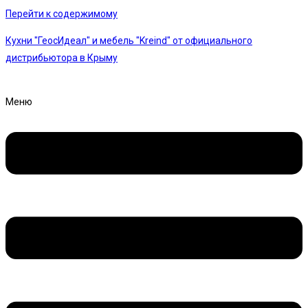
Перейти к содержимому
Кухни "ГеосИдеал" и мебель "Kreind" от официального
дистрибьютора в Крыму
Меню