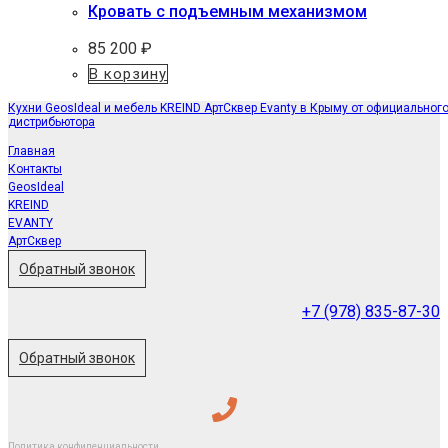
Кровать с подъемным механизмом
85 200
₽
В корзину
Кухни GeosIdeal и мебель KREIND АртСквер Evanty в Крыму от официальног
дистрибьютора
Главная
Контакты
GeosIdeal
KREIND
EVANTY
АртСквер
Обратный звонок
+7 (978) 835-87-30
Обратный звонок
Политика конфиденциальности