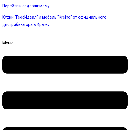
Перейти к содержимому
Кухни "ГеосИдеал" и мебель "Kreind" от официального
дистрибьютора в Крыму
Меню