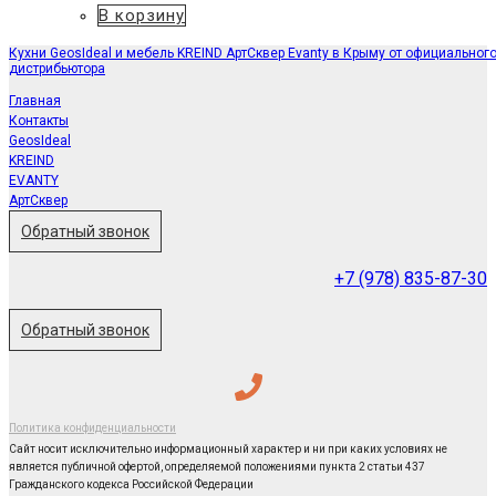
В корзину
Кухни GeosIdeal и мебель KREIND АртСквер Evanty в Крыму от официальног
дистрибьютора
Главная
Контакты
GeosIdeal
KREIND
EVANTY
АртСквер
Обратный звонок
+7 (978) 835-87-30
Обратный звонок
Политика конфиденциальности
Сайт носит исключительно информационный характер и ни при каких условиях не
является публичной офертой, определяемой положениями пункта 2 статьи 437
Гражданского кодекса Российской Федерации