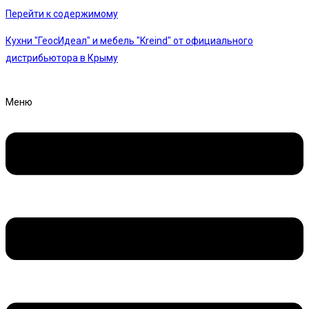
Перейти к содержимому
Кухни "ГеосИдеал" и мебель "Kreind" от официального
дистрибьютора в Крыму
Меню