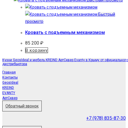
Быстрый просмотр
Быстрый
просмотр
Кровать с подъемным механизмом
85 200
₽
В корзину
Кухни GeosIdeal и мебель KREIND АртСквер Evanty в Крыму от официальног
дистрибьютора
Главная
Контакты
GeosIdeal
KREIND
EVANTY
АртСквер
Обратный звонок
+7 (978) 835-87-30