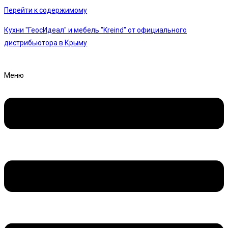
Перейти к содержимому
Кухни "ГеосИдеал" и мебель "Kreind" от официального
дистрибьютора в Крыму
Меню