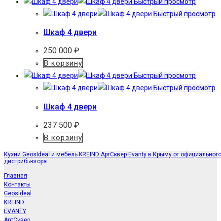
Быстрый просмотр
Быстрый просмотр
Шкаф 4 двери
250 000
₽
В корзину
Быстрый просмотр
Быстрый просмотр
Шкаф 4 двери
237 500
₽
В корзину
Кухни GeosIdeal и мебель KREIND АртСквер Evanty в Крыму от официальног
дистрибьютора
Главная
Контакты
GeosIdeal
KREIND
EVANTY
АртСквер