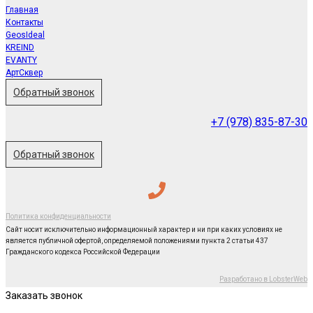
Главная
Контакты
GeosIdeal
KREIND
EVANTY
АртСквер
Обратный звонок
+7 (978) 835-87-30
Обратный звонок
Политика конфиденциальности
Сайт носит исключительно информационный характер и ни при каких условиях не
является публичной офертой, определяемой положениями пункта 2 статьи 437
Гражданского кодекса Российской Федерации
Разработано в LobsterWeb
Заказать звонок