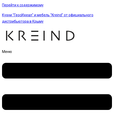
Перейти к содержимому
Кухни "ГеосИдеал" и мебель "Kreind" от официального
дистрибьютора в Крыму
Меню