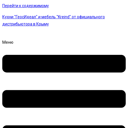
Перейти к содержимому
Кухни "ГеосИдеал" и мебель "Kreind" от официального
дистрибьютора в Крыму
Меню