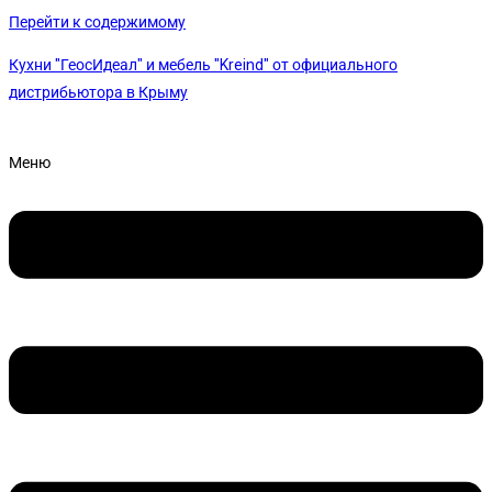
Перейти к содержимому
Кухни "ГеосИдеал" и мебель "Kreind" от официального
дистрибьютора в Крыму
Меню