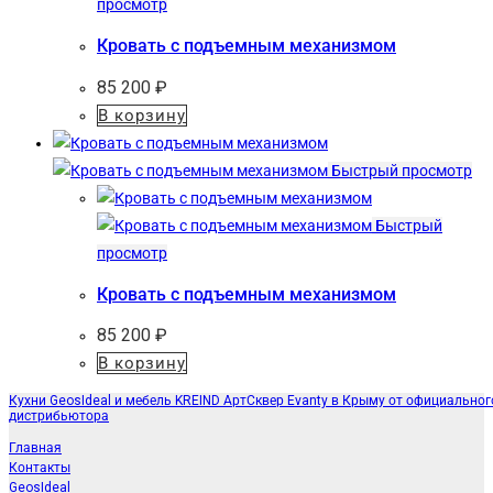
просмотр
Кровать с подъемным механизмом
85 200
₽
В корзину
Быстрый просмотр
Быстрый
просмотр
Кровать с подъемным механизмом
85 200
₽
В корзину
Кухни GeosIdeal и мебель KREIND АртСквер Evanty в Крыму от официальног
дистрибьютора
Главная
Контакты
GeosIdeal