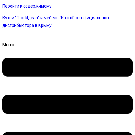
Перейти к содержимому
Кухни "ГеосИдеал" и мебель "Kreind" от официального
дистрибьютора в Крыму
Меню