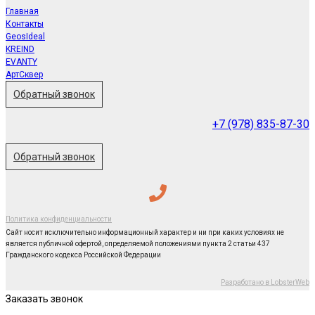
Главная
Контакты
GeosIdeal
KREIND
EVANTY
АртСквер
Обратный звонок
+7 (978) 835-87-30
Обратный звонок
Политика конфиденциальности
Сайт носит исключительно информационный характер и ни при каких условиях не
является публичной офертой, определяемой положениями пункта 2 статьи 437
Гражданского кодекса Российской Федерации
Разработано в LobsterWeb
Заказать звонок