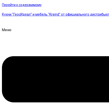
Перейти к содержимому
Кухни "ГеосИдеал" и мебель "Kreind" от официального дистрибью
Меню