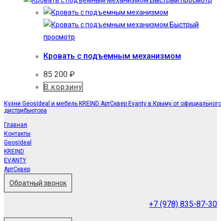
Быстрый просмотр
Быстрый
просмотр
Кровать с подъемным механизмом
85 200
₽
В корзину
Кухни GeosIdeal и мебель KREIND АртСквер Evanty в Крыму от официальног
дистрибьютора
Главная
Контакты
GeosIdeal
KREIND
EVANTY
АртСквер
Обратный звонок
+7 (978) 835-87-30