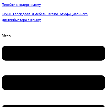
Перейти к содержимому
Кухни "ГеосИдеал" и мебель "Kreind" от официального
дистрибьютора в Крыму
Меню