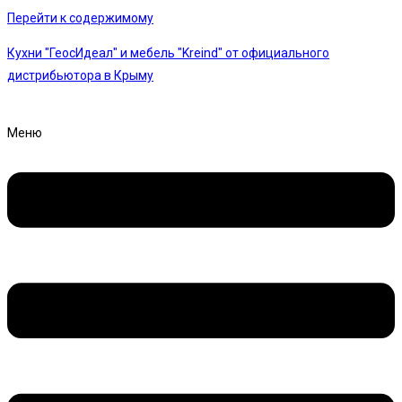
Перейти к содержимому
Кухни "ГеосИдеал" и мебель "Kreind" от официального
дистрибьютора в Крыму
Меню