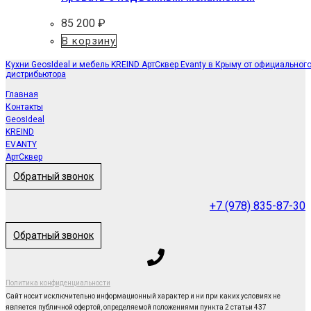
85 200
₽
В корзину
Кухни GeosIdeal и мебель KREIND АртСквер Evanty в Крыму от официальног
дистрибьютора
Главная
Контакты
GeosIdeal
KREIND
EVANTY
АртСквер
Обратный звонок
+7 (978) 835-87-30
Обратный звонок
Политика конфиденциальности
Сайт носит исключительно информационный характер и ни при каких условиях не
является публичной офертой, определяемой положениями пункта 2 статьи 437